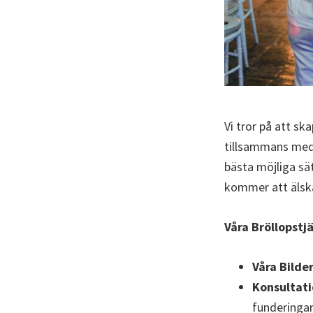
Vi tror på att sk
tillsammans med t
bästa möjliga sät
kommer att älsk
Våra Bröllopstjä
Våra Bilder
Konsultat
funderingar 