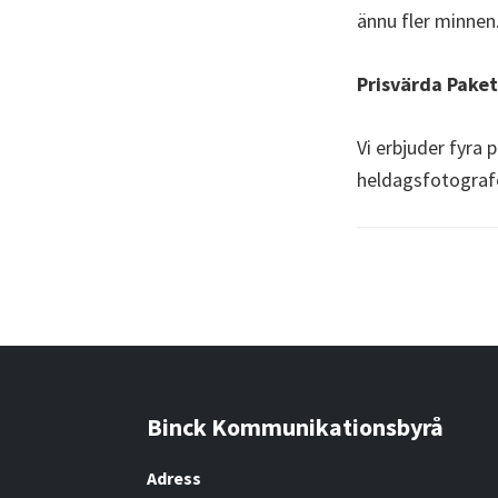
ännu fler minnen
Prisvärda Paket
Vi erbjuder fyra 
heldagsfotografe
Binck Kommunikationsbyrå
Footer
Adress