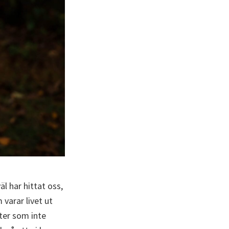
l har hittat oss,
varar livet ut
ster som inte