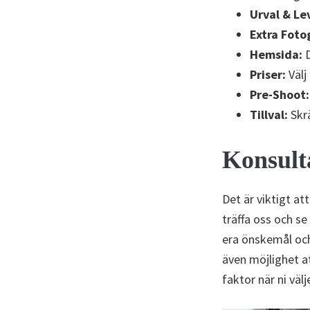
Urval & Le
Extra Foto
Hemsida:
D
Priser:
Välj
Pre-Shoot:
Tillval:
Skrä
Konsult
Det är viktigt a
träffa oss och s
era önskemål och 
även möjlighet at
faktor när ni välj