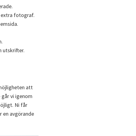
erade.
 extra fotograf.
hemsida.
n.
utskrifter.
 möjligheten att
 går vi igenom
jligt. Ni får
 är en avgörande