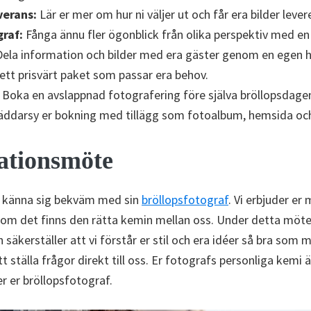
verans:
Lär er mer om hur ni väljer ut och får era bilder lever
graf:
Fånga ännu fler ögonblick från olika perspektiv med en
ela information och bilder med era gäster genom en egen 
 ett prisvärt paket som passar era behov.
Boka en avslappnad fotografering före själva bröllopsdage
ddarsy er bokning med tillägg som fotoalbum, hemsida och 
ationsmöte
tt känna sig bekväm med sin
bröllopsfotograf
. Vi erbjuder er
e om det finns den rätta kemin mellan oss. Under detta möte
säkerställer att vi förstår er stil och era idéer så bra som mö
t ställa frågor direkt till oss. Er fotografs personliga kemi
er er bröllopsfotograf.