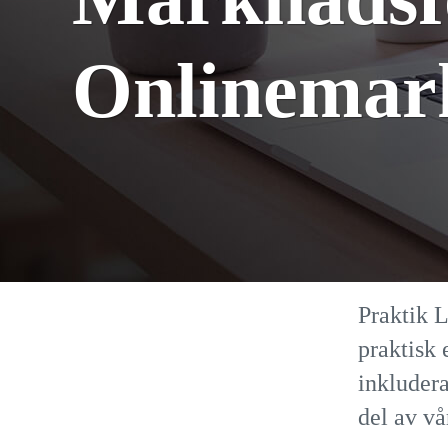
Onlinemar
Praktik 
praktisk 
inkludera
del av vå