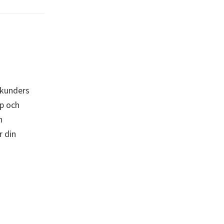
 kunders
rp och
n
r din