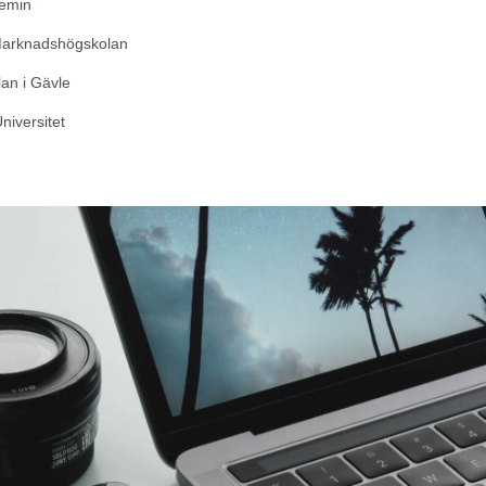
emin
Marknadshögskolan
an i Gävle
niversitet