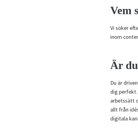
Vem s
Vi söker eft
inom conten
Är du
Du är driven
dig perfekt
arbetssätt 
allt från id
digitala kan