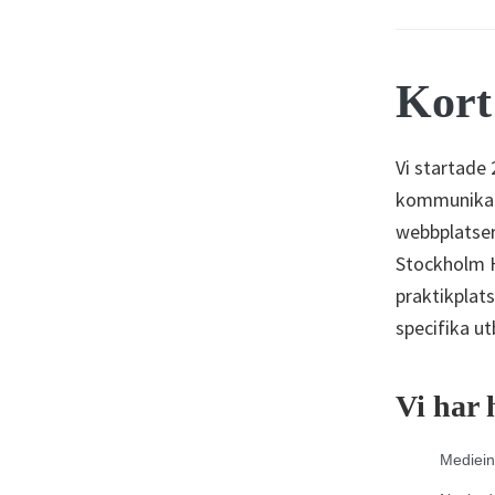
Kort
Vi startade
kommunikati
webbplatser.
Stockholm H
praktikplat
specifika ut
Vi har 
Medieins