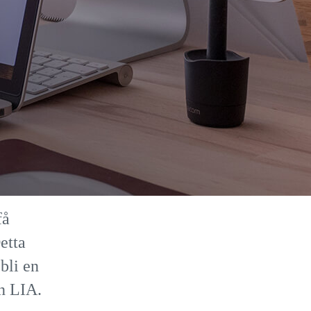
få
etta
bli en
in LIA.