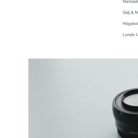
Nackad
Sälj & 
Högskol
Lunds U