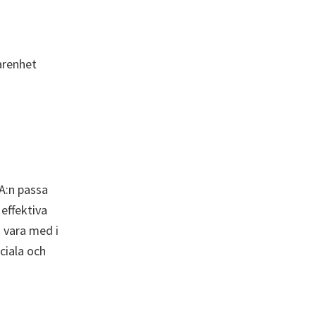
farenhet
IA:n passa
effektiva
 vara med i
ciala och