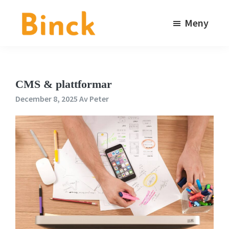
Hoppa
Hoppa
till
till
Meny
huvudinnehåll
sidfot
Binck
Kommunikationsbyrå
i
Stockholm
CMS & plattformar
December 8, 2025
Av
Peter