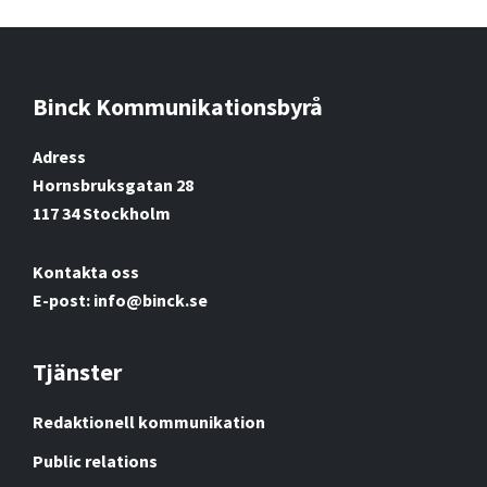
Binck Kommunikationsbyrå
Footer
Adress
Hornsbruksgatan 28
117 34 Stockholm
Kontakta oss
E-post: info@binck.se
Tjänster
Redaktionell kommunikation
Public relations