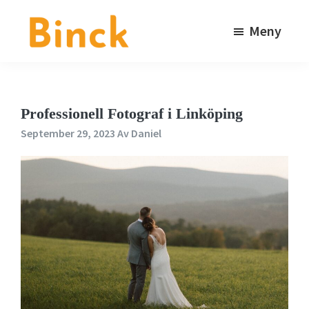
Hoppa
Hoppa
till
till
Meny
huvudinnehåll
sidfot
Binck
Kommunikationsbyrå
i
Stockholm
Professionell Fotograf i Linköping
September 29, 2023
Av
Daniel