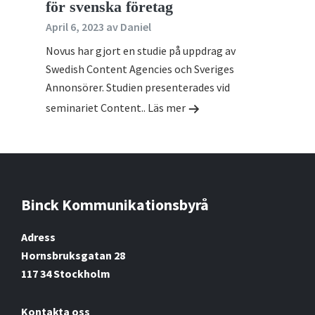
för svenska företag
April 6, 2023
av
Daniel
Novus har gjort en studie på uppdrag av
Swedish Content Agencies och Sveriges
Annonsörer. Studien presenterades vid
seminariet Content..
Läs mer
Binck Kommunikationsbyrå
Footer
Adress
Hornsbruksgatan 28
117 34 Stockholm
Kontakta oss