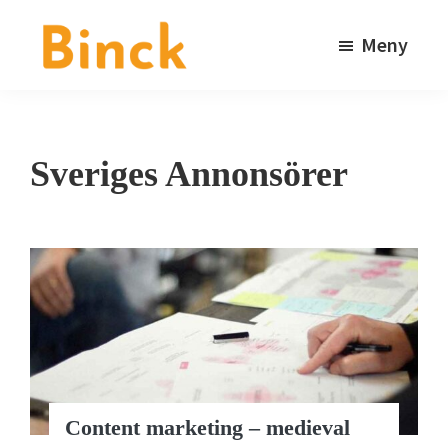
Hoppa
Hoppa
till
till
Meny
huvudinnehåll
sidfot
Binck
Kommunikationsbyrå
i
Stockholm
Sveriges Annonsörer
Content marketing – medieval