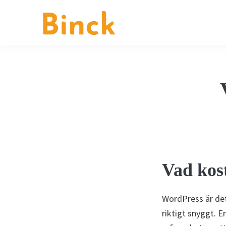
Hoppa
Hoppa
Hoppa
till
till
till
huvudnavigering
huvudinnehåll
sidfot
Binck
Kommunikationsbyrå
i
Stockholm
Vad kos
WordPress är det
riktigt snyggt. E