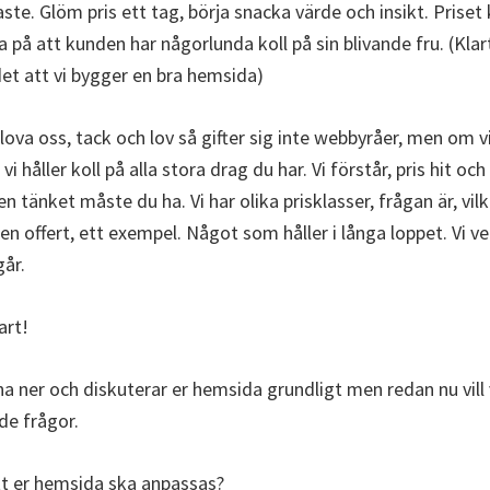
aste. Glöm pris ett tag, börja snacka värde och insikt. Pris
ta på att kunden har någorlunda koll på sin blivande fru. (Klar
 det att vi bygger en bra hemsida)
rlova oss, tack och lov så gifter sig inte webbyråer, men om v
vi håller koll på alla stora drag du har. Vi förstår, pris hit och 
n tänket måste du ha. Vi har olika prisklasser, frågan är, vilk
å en offert, ett exempel. Något som håller i långa loppet. Vi v
går.
art!
na ner och diskuterar er hemsida grundligt men redan nu vill v
de frågor.
 att er hemsida ska anpassas?