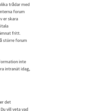
 olika trådar med
 interna forum
v er skara
itala
ämnat fritt.
å större forum
nformation inte
a intranät idag,
er det
Du vill veta vad