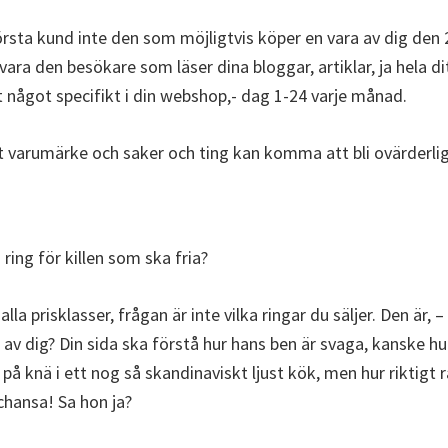
örsta kund inte den som möjligtvis köper en vara av dig den
vara den besökare som läser dina bloggar, artiklar, ja hela d
t något specifikt i din webshop,- dag 1-24 varje månad.
tt varumärke och saker och ting kan komma att bli ovärderli
 ring för killen som ska fria?
 alla prisklasser, frågan är inte vilka ringar du säljer. Den är, 
 av dig? Din sida ska förstå hur hans ben är svaga, kanske hur 
på knä i ett nog så skandinaviskt ljust kök, men hur riktigt 
chansa! Sa hon ja?