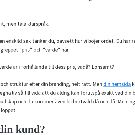
dit, men tala klarspråk.
en enskild sak tänker du, oavsett hur vi böjer ordet. Du har rä
begreppet ”pris” och ”värde” här.
ärde är i förhållande till dess pris, vadå? Lönsamt?
r och struktur efter din branding, helt rätt. Men
din hemsida
k
 egna liv så till vida att du aldrig kan förutspå exakt vad din
budskap och du kommer även bli bortvald då och då. Men inge
 loppet.
din kund?