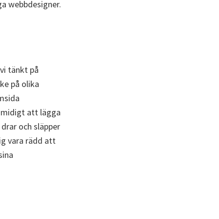
ga webbdesigner.
vi tänkt på
ke på olika
emsida
smidigt att lägga
 drar och släpper
ig vara rädd att
sina