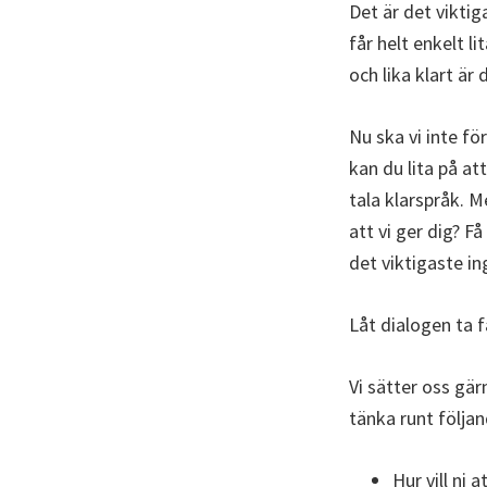
Det är det viktig
får helt enkelt li
och lika klart är
Nu ska vi inte fö
kan du lita på att 
tala klarspråk. Me
att vi ger dig? F
det viktigaste in
Låt dialogen ta f
Vi sätter oss gär
tänka runt följan
Hur vill ni