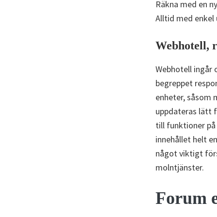
Räkna med en nyc
Alltid med enkel
Webhotell, r
Webhotell ingår 
begreppet respons
enheter, såsom m
uppdateras lätt 
till funktioner 
innehållet helt e
något viktigt fö
molntjänster.
Forum e