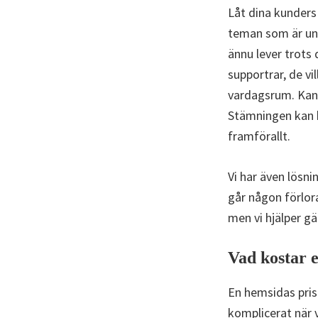
Låt dina kunders 
teman som är unik
ännu lever trots
supportrar, de vi
vardagsrum. Kansk
Stämningen kan b
framförallt.
Vi har även lösni
går någon förlor
men vi hjälper gä
Vad kostar e
En hemsidas pris
komplicerat när v