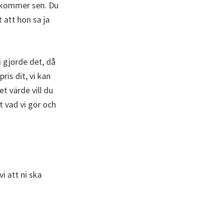
et kommer sen. Du
t att hon sa ja
i gjorde det, då
pris dit, vi kan
et värde vill du
et vad vi gör och
i att ni ska