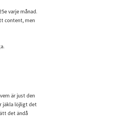
 25e varje månad.
itt content, men
ga.
– vem är just den
jäkla löjligt det
rätt det ändå