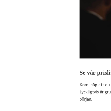
Se vår prisl
Kom ihåg att du a
Lyckligtvis är gr
början.