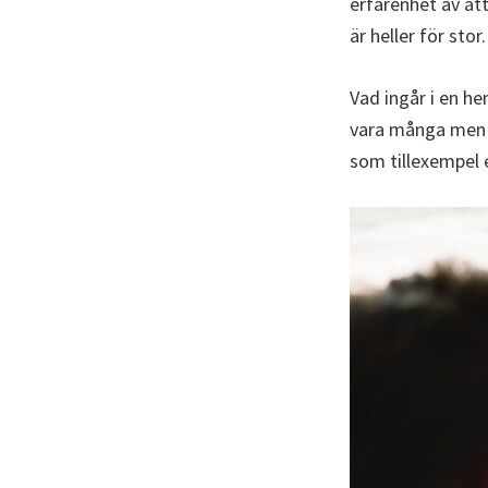
erfarenhet av att
är heller för st
Vad ingår i en h
vara många men v
som tillexempel