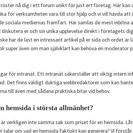
röster nå dig i ett forum unikt för just ert företag. Här kan
a för verksamheten vara till stor hjälp och vi vill hävda att
 de sociala mediernas framfart. Här samlas de mest inbitna a
ll diskutera er och sin unika upplevelse direkt i företagets dig
e har de läst en intressant artikel på er sida och ordet är l
li super även om man självklart kan behöva en moderator p
ngar för intranät. Ett intranät säkerställer att viktig intern i
ad. Det finns väldigt duktiga webbredaktörer som kan hanter
rna till även med sådana praktiska bitar vid behov.
n hemsida i största allmänhet?
 är verkligen inte samma sak som priset för en hemsida. Låt
i talar om vad en hemsida faktiskt kan generera? Vi förstår. 