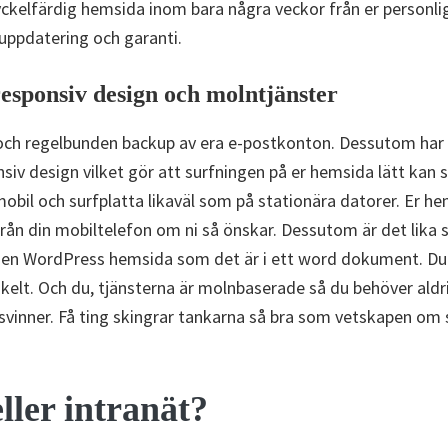
kelfärdig hemsida inom bara några veckor från er personli
 uppdatering och garanti.
esponsiv design och molntjänster
och regelbunden backup av era e-postkonton. Dessutom har 
iv design vilket gör att surfningen på er hemsida lätt kan s
obil och surfplatta likaväl som på stationära datorer. Er h
från din mobiltelefon om ni så önskar. Dessutom är det lika 
på en WordPress hemsida som det är i ett word dokument. Du
nkelt. Och du, tjänsterna är molnbaserade så du behöver aldr
rsvinner. Få ting skingrar tankarna så bra som vetskapen om 
ller intranät?