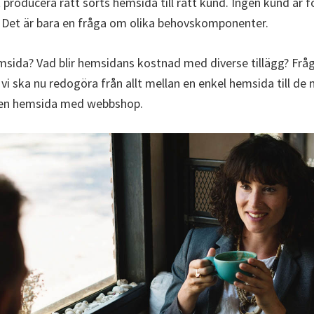
 producera rätt sorts hemsida till rätt kund. Ingen kund är f
or. Det är bara en fråga om olika behovskomponenter.
emsida? Vad blir hemsidans kostnad med diverse tillägg? Fråg
i ska nu redogöra från allt mellan en enkel hemsida till de
 en hemsida med webbshop.