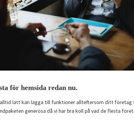
ista för hemsida redan nu.
lltid lätt kan lägga till funktioner allteftersom ditt företag
undpaketen generösa då vi har bra koll på vad de flesta före