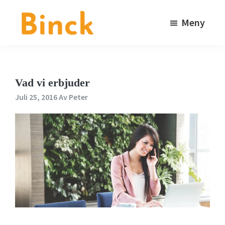
Hoppa
Hoppa
till
till
Meny
huvudinnehåll
sidfot
Binck
Kommunikationsbyrå
i
Stockholm
Vad vi erbjuder
Juli 25, 2016
Av
Peter