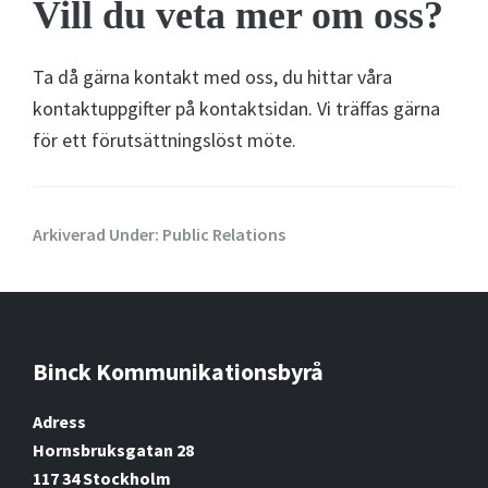
Vill du veta mer om oss?
Ta då gärna kontakt med oss, du hittar våra
kontaktuppgifter på kontaktsidan. Vi träffas gärna
för ett förutsättningslöst möte.
Arkiverad Under:
Public Relations
Binck Kommunikationsbyrå
Footer
Adress
Hornsbruksgatan 28
117 34 Stockholm