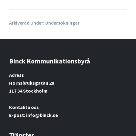
Arkiverad Under:
Undersökningar
Binck Kommunikationsbyrå
Footer
Adress
Hornsbruksgatan 28
117 34 Stockholm
Kontakta oss
E-post: info@binck.se
Tjänster