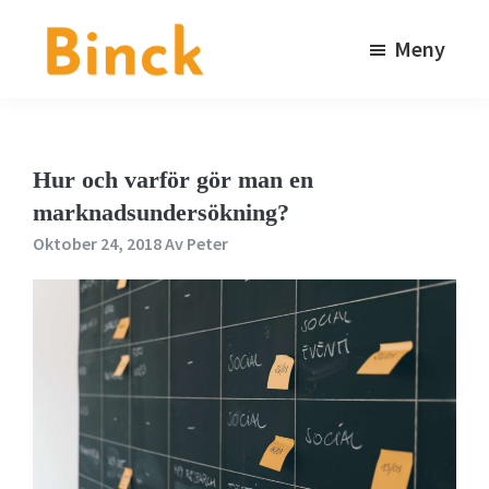
Hoppa
Hoppa
till
till
Meny
huvudinnehåll
sidfot
Binck
Kommunikationsbyrå
i
Stockholm
Hur och varför gör man en
marknadsundersökning?
Oktober 24, 2018
Av
Peter